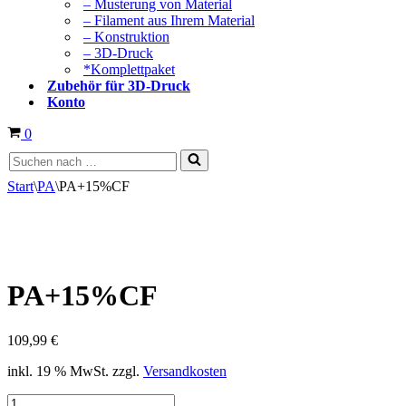
– Musterung von Material
– Filament aus Ihrem Material
– Konstruktion
– 3D-Druck
*Komplettpaket
Zubehör für 3D-Druck
Konto
Warenkorb
0
Suchen
nach …
Start
\
PA
\
PA+15%CF
PA+15%CF
109,99
€
inkl. 19 % MwSt.
zzgl.
Versandkosten
PA+15%CF