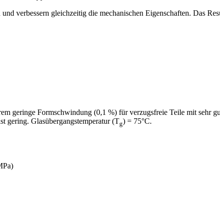
nd verbessern gleichzeitig die mechanischen Eigenschaften. Das Resul
trem geringe Formschwindung (0,1 %) für verzugsfreie Teile mit sehr gu
 ist gering. Glasübergangstemperatur (T
) = 75°C.
g
 MPa)