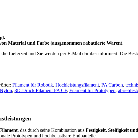
gt.
 von Material und Farbe (ausgenommen rabattierte Waren).
h die Lieferzeit und Sie werden per E-Mail darüber informiert. Die Be
örter:
Filament für Robotik
,
Hochleistungsfilament
,
PA Carbon
,
techni
 Nylon
,
3D-Druck Filament PA CF
,
Filament für Prototypen
,
abriebfest
stleistungen
Filament
, das durch seine Kombination aus
Festigkeit, Steifigkeit 
tionale Prototypen und hochbelastbare Endbauteile.