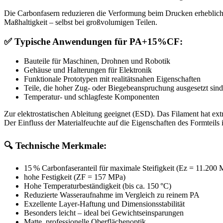
Die Carbonfasern reduzieren die Verformung beim Drucken erheblich u
Maßhaltigkeit – selbst bei großvolumigen Teilen.
✅
Typische Anwendungen für PA+15%CF:
Bauteile für Maschinen, Drohnen und Robotik
Gehäuse und Halterungen für Elektronik
Funktionale Prototypen mit realitätsnahen Eigenschaften
Teile, die hoher Zug- oder Biegebeanspruchung ausgesetzt sind
Temperatur- und schlagfeste Komponenten
Zur elektrostatischen Ableitung geeignet (ESD). Das Filament hat ex
Der Einfluss der Materialfeuchte auf die Eigenschaften des Formteils
🔍
Technische Merkmale:
15 % Carbonfaseranteil für maximale Steifigkeit (Ez = 11.200
hohe Festigkeit (ZF = 157 MPa)
Hohe Temperaturbeständigkeit (bis ca. 150 °C)
Reduzierte Wasseraufnahme im Vergleich zu reinem PA
Exzellente Layer-Haftung und Dimensionsstabilität
Besonders leicht – ideal bei Gewichtseinsparungen
Matte, professionelle Oberflächenoptik