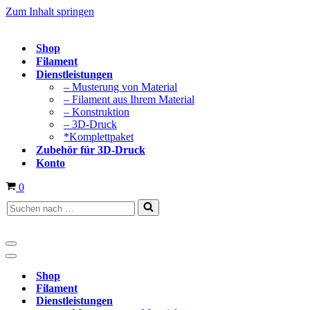
Zum Inhalt springen
Shop
Filament
Dienstleistungen
– Musterung von Material
– Filament aus Ihrem Material
– Konstruktion
– 3D-Druck
*Komplettpaket
Zubehör für 3D-Druck
Konto
Warenkorb
0
Suchen
nach …
Navigationsmenü
Navigationsmenü
Shop
Filament
Dienstleistungen