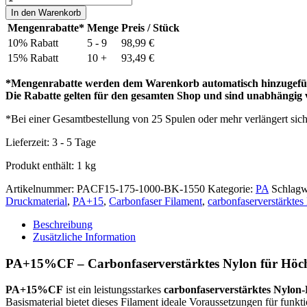
Menge
In den Warenkorb
Mengenrabatte*
Menge
Preis / Stück
10% Rabatt
5 - 9
98,99
€
15% Rabatt
10 +
93,49
€
*Mengenrabatte werden dem Warenkorb automatisch hinzugefü
Die Rabatte gelten für den gesamten Shop und sind unabhängig
*Bei einer Gesamtbestellung von 25 Spulen oder mehr verlängert sic
Lieferzeit:
3 - 5 Tage
Produkt enthält: 1
kg
Artikelnummer:
PACF15-175-1000-BK-1550
Kategorie:
PA
Schlagw
Druckmaterial
,
PA+15
,
Carbonfaser Filament
,
carbonfaserverstärktes
Beschreibung
Zusätzliche Information
PA+15%CF – Carbonfaserverstärktes Nylon für Höch
PA+15%CF
ist ein leistungsstarkes
carbonfaserverstärktes Nylon-
Basismaterial bietet dieses Filament ideale Voraussetzungen für funk