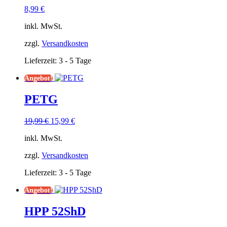
8,99
€
inkl. MwSt.
zzgl.
Versandkosten
Lieferzeit:
3 - 5 Tage
Angebot!
PETG
Ursprünglicher
Aktueller
19,99
€
15,99
€
Preis
Preis
inkl. MwSt.
war:
ist:
19,99 €
15,99 €.
zzgl.
Versandkosten
Lieferzeit:
3 - 5 Tage
Angebot!
HPP 52ShD